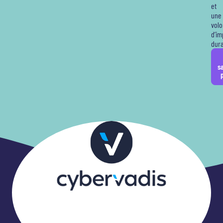
et
une
volo
d’im
dura
s