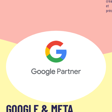
créa
et
préc
GOOGLE & META