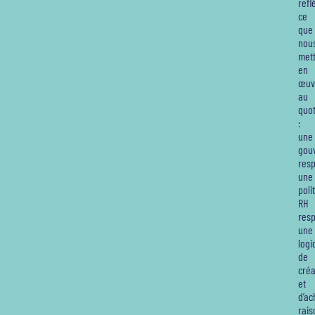
refl
ce
que
nou
met
en
œuv
au
quot
:
une
gou
resp
une
poli
RH
res
une
logi
de
créa
et
d’ac
rai