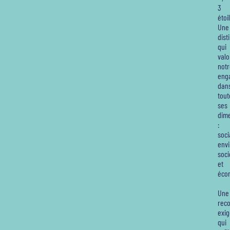
3
étoi
Une
dist
qui
valo
notr
eng
dan
tout
ses
dim
:
soci
env
soci
et
éco
Une
rec
exi
qui