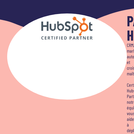
P
H
CRM
mar
aut
et
croi
maît
Cert
Hub
Part
notr
équ
vou
aide
à
dép