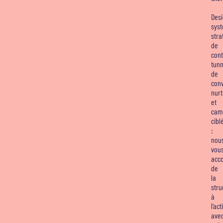
Des
syst
stra
de
cont
tunn
de
conv
nurt
et
cam
cibl
:
nou
vou
acc
de
la
stru
à
l’act
ave