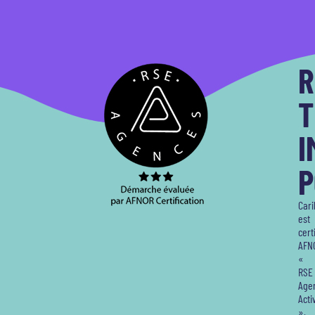
R
T
I
P
Car
est
cert
AFN
«
RSE
Age
Acti
»,