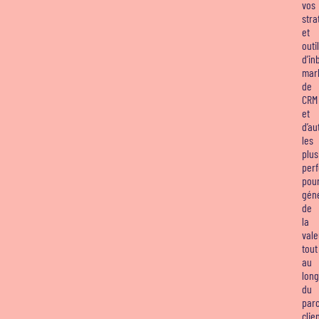
vos
stra
et
outi
d’in
mark
de
CRM
et
d’au
les
plus
per
pou
gén
de
la
vale
tout
au
long
du
par
clien