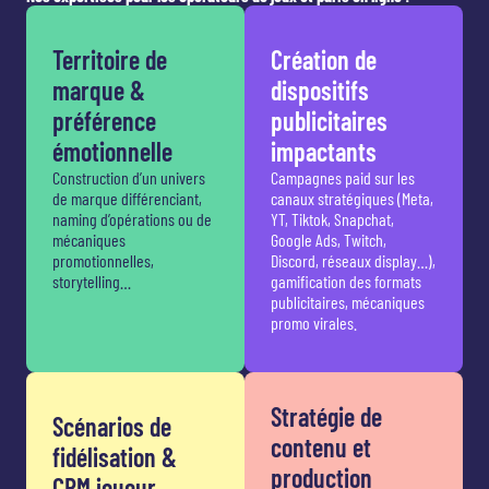
Territoire de
Création de
marque &
dispositifs
préférence
publicitaires
émotionnelle
impactants
Construction d’un univers
Campagnes paid sur les
de marque différenciant,
canaux stratégiques (Meta,
naming d’opérations ou de
YT, Tiktok, Snapchat,
mécaniques
Google Ads, Twitch,
promotionnelles,
Discord, réseaux display…),
storytelling…
gamification des formats
publicitaires, mécaniques
promo virales.
Stratégie de
Scénarios de
contenu et
fidélisation &
production
CRM joueur