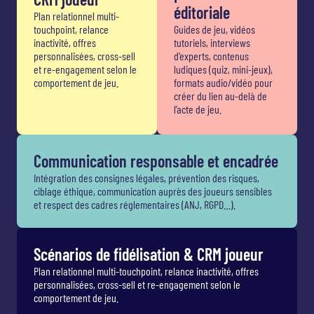
éditoriale
Plan relationnel multi-
touchpoint, relance
Guides de jeu, vidéos
inactivité, offres
tutoriels, interviews
personnalisées, cross-sell
d’experts, contenus
et re-engagement selon le
ludiques (quiz, mini-jeux),
comportement de jeu.
formats audio/vidéo pour
créer du lien au-delà de
l’acte de jeu.
Communication responsable et encadrée
Intégration des consignes légales, prévention des risques,
ciblage éthique, communication auprès des joueurs sensibles
et respect des cadres réglementaires (ANJ, RGPD…).
Scénarios de fidélisation & CRM joueur
Plan relationnel multi-touchpoint, relance inactivité, offres
personnalisées, cross-sell et re-engagement selon le
comportement de jeu.