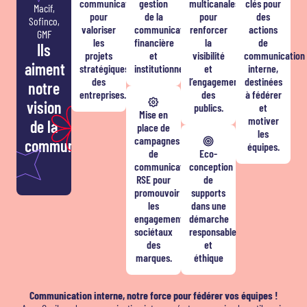
communication
gestion
multicanales
clés pour
Macif,
pour
de la
pour
des
Sofinco,
valoriser
communication
renforcer
actions
GMF
les
financière
la
de
Ils
projets
et
visibilité
communication
aiment
stratégiques
institutionnelle.
et
interne,
des
l’engagement
destinées
notre
entreprises.
des
à fédérer
vision
publics.
et
Mise en
motiver
de la
place de
les
campagnes
communication !
équipes.
de
Eco-
communication
conception
RSE pour
de
promouvoir
supports
les
dans une
engagements
démarche
sociétaux
responsable
des
et
marques.
éthique
Communication interne, notre force pour fédérer vos équipes !